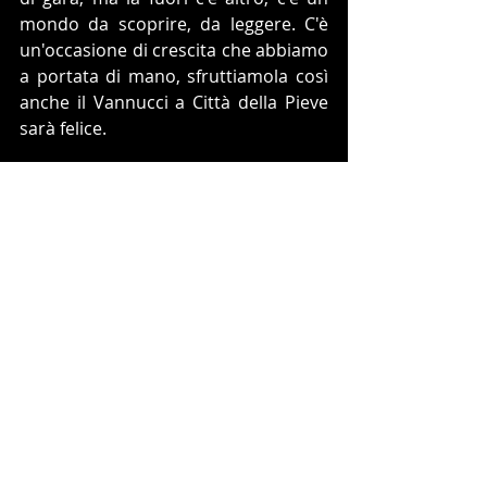
mondo da scoprire, da leggere. C'è 
un'occasione di crescita che abbiamo 
a portata di mano, sfruttiamola così 
anche il Vannucci a Città della Pieve 
sarà felice.
Città della Pieve è una gara da vivere, 
da leggere, da mangiare...
foto by Oreste Testa e Ludovico Ciotola 
per Sport Endurance