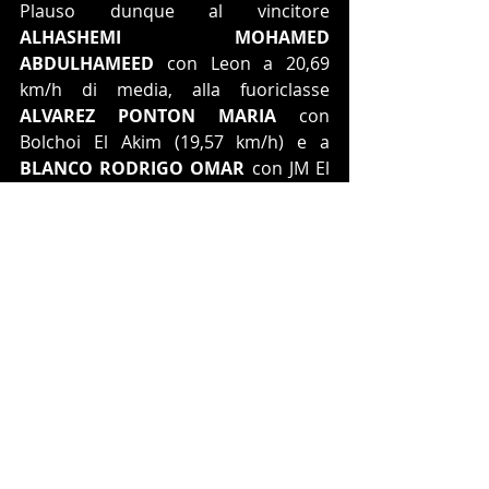
Plauso dunque al vincitore 
ALHASHEMI MOHAMED 
ABDULHAMEED
 con Leon a 20,69 
km/h di media, alla fuoriclasse 
ALVAREZ PONTON MARIA
 con 
Bolchoi El Akim (19,57 km/h) e a 
BLANCO RODRIGO OMAR
 con JM El 
Sobrino (19,569 km/h).
A breve il loro racconto LIVE su 
ENDURANCE & dintorni 
Post recenti
Mostra tutti