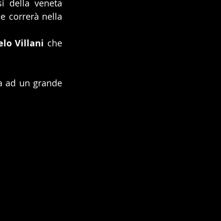
Presente in campo un’altra medaglia d’oro dello scorso anno, trattasi della veneta 
 correrà nella 
lo Villani
 che 
ta ad un grande 