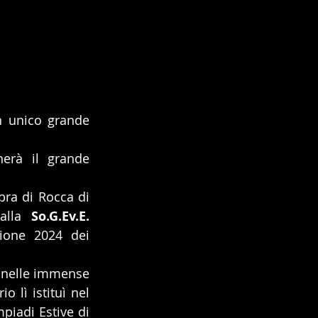
n unico grande 
nerà il grande 
ra di Rocca di 
alla 
So.G.Ev.E.
ione 2024 dei 
e nelle immense 
 lì istituì nel 
piadi Estive di 