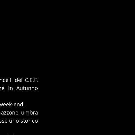
elli del C.E.F. 
hé in Autunno 
 week-end.
A difendere il titolo Italiano sulla CEI3* nonché sulla CEI2*, sarà l’amazzone umbra 
sse uno storico 