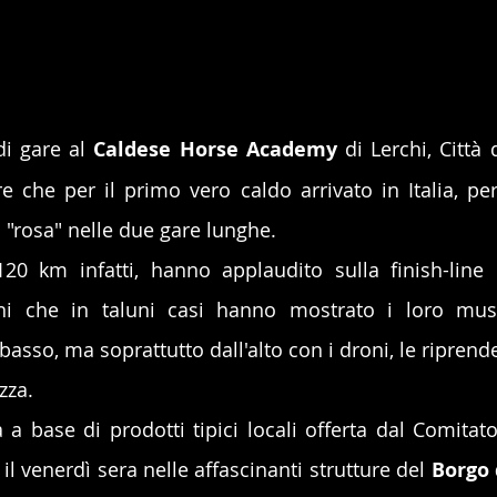
i gare al 
Caldese Horse Academy
 di Lerchi, Città d
tre che per il primo vero caldo arrivato in Italia, pe
 "rosa" nelle due gare lunghe.
20 km infatti, hanno applaudito sulla finish-line 
ni che in taluni casi hanno mostrato i loro musco
asso, ma soprattutto dall'alto con i droni, le riprend
zza.
 a base di prodotti tipici locali offerta dal Comitato
l venerdì sera nelle affascinanti strutture del 
Borgo d