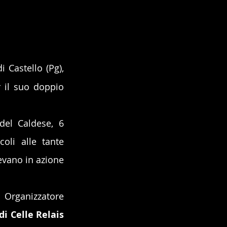
i Castello (Pg), 
r il suo doppio 
del Caldese, 6 
li alle tante 
evano in azione 
 Organizzatore 
i Celle Relais 