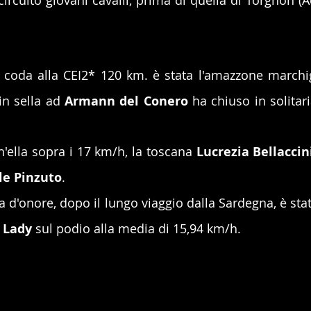
circuito giovani cavalli, prima di quella di Torgnon (Ao)
di coda alla CEI2* 120 km. è stata l'amazzone marchi
in sella ad 
Armann del Conero
 ha chiuso in solitar
h'ella sopra i 17 km/h, la toscana 
Lucrezia Bellaccin
le Pinzuto
.
a d'onore, dopo il lungo viaggio dalla Sardegna, è stat
 Lady
 sul podio alla media di 15,94 km/h.