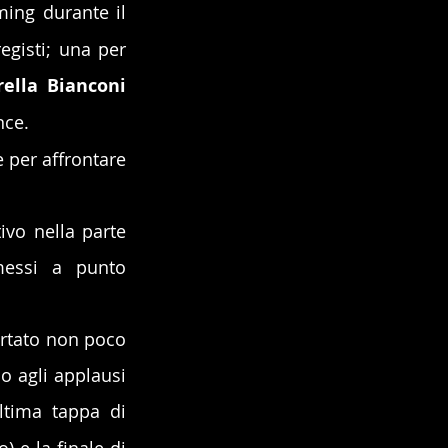
ming durante il 
egisti; una per 
ella Bianconi 
nce.
e per affrontare 
vo nella parte 
messi a punto 
ortato non poco 
o agli applausi 
ltima tappa di 