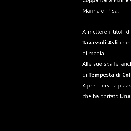
Coppa Italia FISE e 
Marina di Pisa.
A mettere i titoli 
Tavassoli Asli
 che 
di media.
Alle sue spalle, anc
di 
Tempesta di Col
A prendersi la piazz
che ha portato 
Una