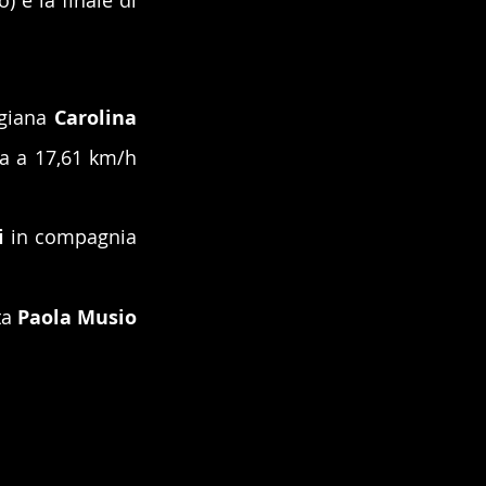
 e la finale di 
giana 
Carolina 
ia a 17,61 km/h 
i
 in compagnia 
a 
Paola Musio