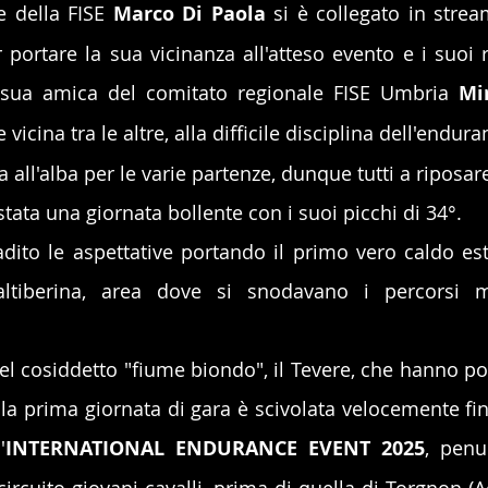
e della FISE 
Marco Di Paola
 si è collegato in strea
 portare la sua vicinanza all'atteso evento e i suoi r
e sua amica del comitato regionale FISE Umbria 
Mir
vicina tra le altre, alla difficile disciplina dell'endura
a all'alba per le varie partenze, dunque tutti a riposar
tata una giornata bollente con i suoi picchi di 34°.
dito le aspettative portando il primo vero caldo esti
altiberina, area dove si snodavano i percorsi 
 del cosiddetto "fiume biondo", il Tevere, che hanno p
i, la prima giornata di gara è scivolata velocemente fin
'
INTERNATIONAL ENDURANCE EVENT 2025
, penu