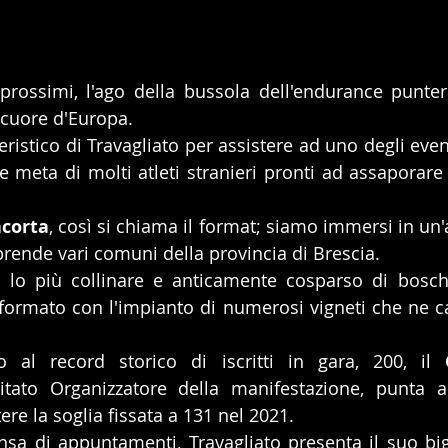
 prossimi, l'ago della bussola dell'endurance punte
l cuore d'Europa.
ristico di Travagliato per assistere ad uno degli event
te meta di molti atleti stranieri pronti ad assaporare
acorta
, così si chiama il format; siamo immersi in un'
ende vari comuni della provincia di Brescia.
r lo più collinare e anticamente cosparso di boschi
ormato con l'impianto di numerosi vigneti che ne car
 al record storico di iscritti in gara, 200, il 
tato Organizzatore della manifestazione, punta a 
re la soglia fissata a 131 nel 2021.
sa di appuntamenti, Travagliato presenta il suo bigli