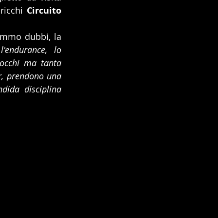
ricchi 
Circuito 
emmo dubbi, la 
'endurance,  lo 
occhi ma tanta 
or, prendono una 
dida disciplina 