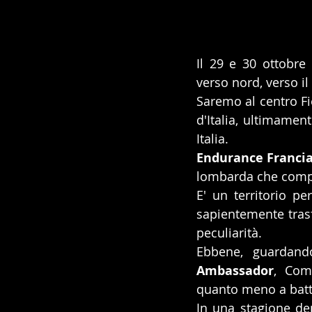
Il 29 e 30 ottobre
verso nord, verso i
Saremo al centro Fie
d'Italia, ultimamen
Italia.
Endurance Franci
lombarda che compr
E' un territorio pe
sapientemente trasf
peculiarità.
Ebbene, guardando
Ambassador
, Comi
quanto meno a batte
In una stagione den