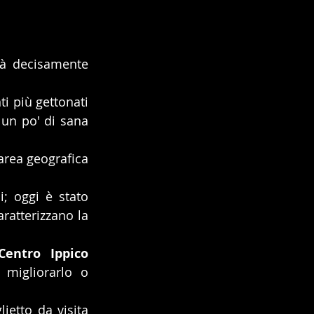
rà decisamente 
i più gettonati 
 un po' di sana 
area geografica 
; oggi è stato 
atterizzano la 
Centro Ippico 
migliorarlo o 
etto da visita 