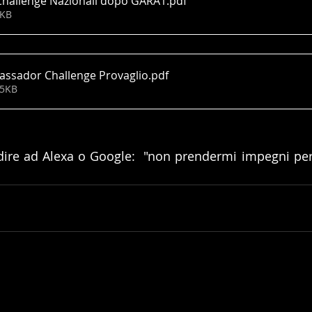
hallenge Nazionali dopo GARA1
.pdf
1KB
ssador Challenge Provaglio
.pdf
45KB
dire ad Alexa o Google:  "non prendermi impegni per