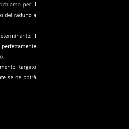
ichiamo per il 
so del raduno a 
eterminante; il 
perfettamente 
o.
Per questo motivo durante lo stage verrà utilizzato un nuovo strumento targato 
nte se ne potrà 