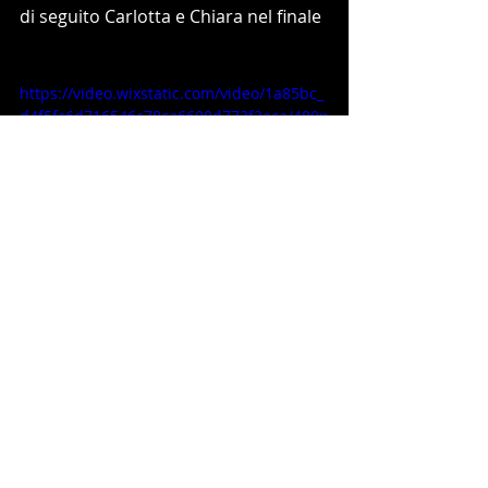
di seguito Carlotta e Chiara nel finale 
https://video.wixstatic.com/video/1a85bc_
d4f5fc6d716546c78ca6600d773f3eca/480p
/mp4/file.mp4