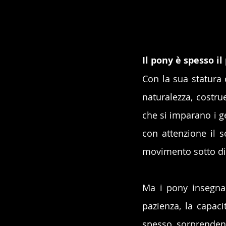
Il pony è spesso i
Con la sua statura 
naturalezza, costru
che si imparano i g
con attenzione il so
movimento sotto di
Ma i pony insegnano
pazienza, la capaci
spesso sorprendent