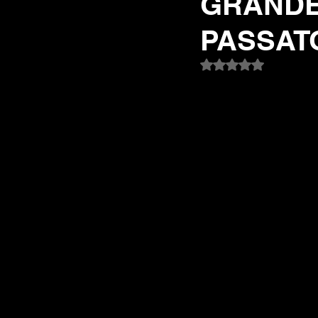
GRANDE
PASSATO
Valutazione NaN st