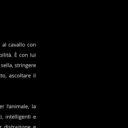
 al cavallo con 
ità. È con lui 
lla, stringere 
o, ascoltare il 
 l’animale, la 
 intelligenti e 
distrazione e 