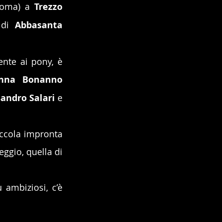
Roma) a 
Trezzo 
 di 
Abbasanta 
nte ai pony, è 
anna Bonanno
andro Salari 
e 
ccola impronta 
ggio, quella di 
ambiziosi, c’è 