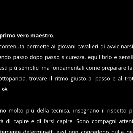
l primo vero maestro
. 
contenuta permette ai giovani cavalieri di avvicinarsi
endo passo dopo passo sicurezza, equilibrio e sensibil
esti più semplici ma fondamentali come preparare la se
ttopancia, trovare il ritmo giusto al passo e al trott
 sé.
 molto più della tecnica, insegnano il rispetto per
tà di capire e di farsi capire. Sono compagni attenti,
emente determinati; essi non concedono nulla per 