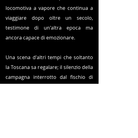
locomotiva a vapore che continua a 
viaggiare dopo oltre un secolo, 
testimone di un'altra epoca ma 
ancora capace di emozionare.
Una scena d'altri tempi che soltanto 
la Toscana sa regalare; il silenzio della 
campagna interrotto dal fischio di 
una locomotiva a vapore e, pochi 
metri più in là, un binomio 
impegnato in una delle prove di 
endurance più importanti della 
stagione. Un incontro tra storia, 
sport e territorio destinato a 