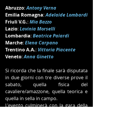
Abruzzo
: 
Antony Verna
Emilia Romagna
: 
Adelaide Lombardi 
Friuli V.G.
: 
Mia Bazzo 
Lazio
: 
Lavinia Morselli
Lombardia
: 
Beatrice Paiardi 
Marche
: 
Elena Carpano 
Trentino A.A.
: 
Vittoria Piacente 
Veneto
: 
Anna Ginetto
Si ricorda che la finale sarà disputata 
in due giorni con tre diverse prove il 
sabato, quella fisica del 
cavaliere/amazzone, quella teorica e 
quella in sella in campo.
L'evento culminerà con la gara della 
domenica che decreterà i vincitori 
finali. 