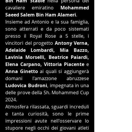
Bin Ham Stable
 nella persona del 
cavaliere emiratino
 Mohammed 
Saeed Salem Bin Ham Alameri
.
Insieme ad Antonio e la sua famiglia, 
sono atterrati e da poco sistemati 
presso il Royal Rose a 5 stelle, i 
vincitori del progetto 
Antony Verna, 
Adelaide Lombardi, Mia Bazzo, 
Lavinia Morselli, Beatrice Paiardi, 
Elena Carpano, Vittoria Piacente
 e 
Anna Ginetto
 ai quali si aggiungerà 
domani l'amazzone abruzzese 
Ludovica Budroni
, impegnata in una 
delle prove della Sh. Mohammed Cup 
2024.
Atmosfera rilassata, sguardi increduli 
e tanta curiosità, sono le prime 
impressioni avute nell'osservare lo 
stupore negli occhi dei giovani atleti 