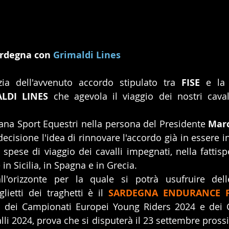
ardegna con
 Grimaldi Lines
zia dell'avvenuto accordo stipulato tra 
FISE
 e la
LDI LINES
 che agevola il viaggio dei nostri caval
iana Sport Equestri nella persona del Presidente 
Marc
ecisione l'idea di rinnovare l'accordo già in essere i
 spese di viaggio dei cavalli impegnati, nella fattispe
n Sicilia, in Spagna e in Grecia.
l'orizzonte per la quale si potrà usufruire delle
ietti dei traghetti è il 
SARDEGNA ENDURANCE FE
nt dei Campionati Europei Young Riders 2024 e dei 
li 2024, prova che si disputerà il 23 settembre pross