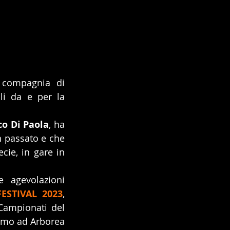
 compagnia di 
li da e per la 
o Di Paola
, ha 
n passato e che 
cie, in gare in 
 agevolazioni 
STIVAL 2023
, 
Campionati del 
imo ad Arborea 