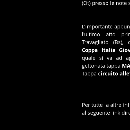
(Ot) presso le note s
L'importante appun
l'ultimo atto pri
Travagliato (Bs), 
Coppa Italia Giov
quale si va ad ag
gettonata tappa 
MAS
Tappa c
ircuito all
Per tutte la altre i
al seguente link dir