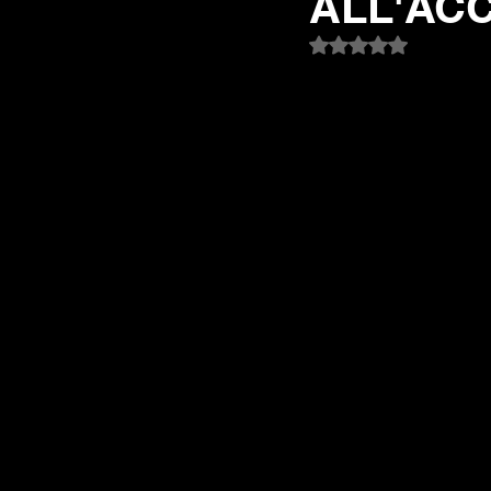
ALL'ACC
Valutazione NaN st