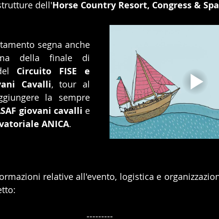
trutture dell'
Horse Country Resort, Congress & Spa
tamento segna anche 
ma della finale di 
del 
Circuito FISE e 
ani Cavalli
, tour al 
giungere la sempre 
AF giovani cavalli 
e 
evatoriale ANICA
.
nformazioni relative all'evento, logistica e organizzazi
etto:
---------