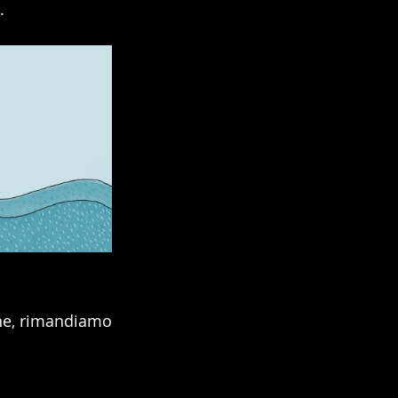
. 
one, rimandiamo 