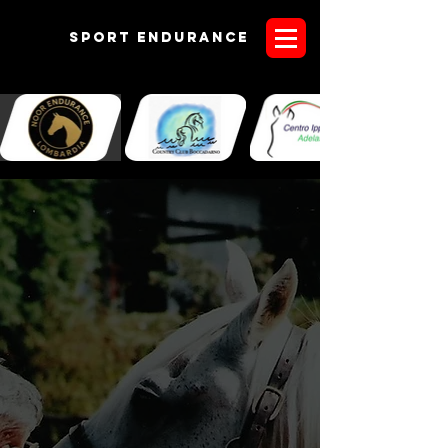
Sport endurANCE