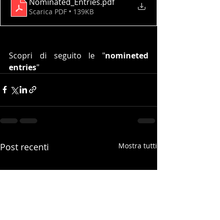
Nominated_Entries
.pdf
Scarica PDF • 139KB
Scopri di seguito le "
nomineted 
entries
"
Post recenti
Mostra tutti