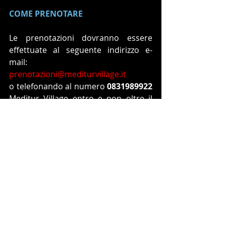
COME PRENOTARE
Le prenotazioni dovranno essere 
effettuate al seguente indirizzo e-
mail:  
prenotazioni@mediturvillage.it
o telefonando al numero 
0831989922
Meditur Village entro e non oltre il 
giorno 
15 ottobre 2024
visita 
https://www.mediturvillage.it/