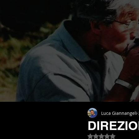
Luca Giannangeli
DIREZIO
Valutazione NaN st