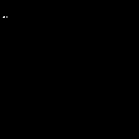
ioni
LTIMA LEGGENDA
L' ENDURANCE