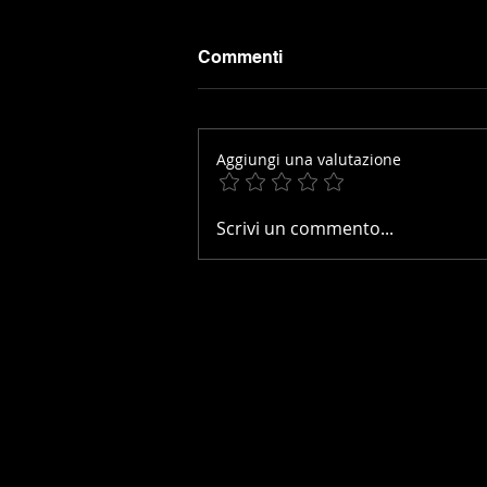
Commenti
Aggiungi una valutazione
JULLIANGES CEI2*:
Scrivi un commento...
ARRIVA IL CONTRIBUTO DI
CLAUDIA DEMARIE