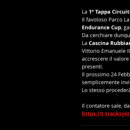
La 
1ª Tappa Circuit
Il favoloso Parco La
Endurance Cup
, ga
Da cerchiare dunque
La 
Cascina Rubbia
Vittorio Emanuele II
accrescere il valore
presenti.
Il prossimo 24 Febb
semplicemente invia
Lo stesso procederà
Il contatore sale, d
https://t-tracksys