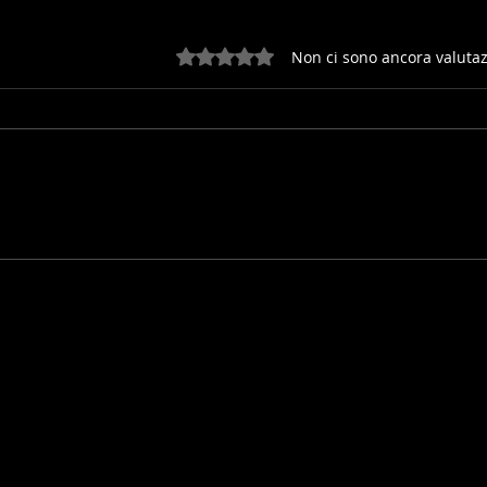
Valutazione 0 stelle su 5.
Non ci sono ancora valutaz
INVIATA ALLA FEI LA LONG
L'U
LIST DEI MONDIALI
DEL
GIOVANI CAVALLI 2026 -
BARROCA D'ALVA (POR)