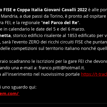
o FISE e Coppa Italia Giovani Cavalli 2022
 è alle por
 Mandria, a due passi da Torino, è pronto ad ospitare 
ra FEI, e la regionale "
nel Parco del Re
".
 in calendario le date del 5 e del 6 marzo.
netta
, storico edificio risalente al 1853 edificato per v
, sarà l'evento ZERO dei ricchi circuiti FISE che punta
 delle competizioni sul territorio italiano nonché quell
raio scadranno le iscrizioni per la gare FEI che devon
ndo una e-mail a: franco.pitti@hotmail.it. 
 all'inserimento nel nuovissimo portale 
https://t-tr
ai uno sguardo qui:
tem.com/ 