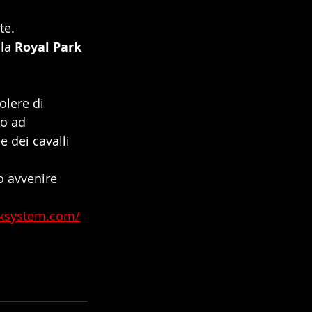
te.
la 
Royal Park 
olere di 
no ad 
e dei cavalli 
o avvenire 
acksystem.com/