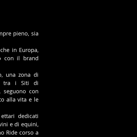
mpre pieno, sia 
che in Europa, 
non incrociare una t-shirt, un giubbetto o comunque un accessorio con il brand 
, una zona di 
tra i Siti di 
o, seguono con 
 alla vita e le 
ttari dedicati 
ni e di equini, 
o Ride corso a 