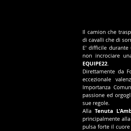
Il camion che trasp
di cavalli che di sorr
E' difficile durant
EQUIPE22
.
Direttamente da Fo
eccezionale valen
Importanza Comuni
passione ed orgoglio
sue regole. 
Alla 
Tenuta L’Amb
principalmente alla 
pulsa forte il cuor