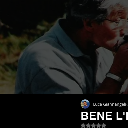
Luca Giannangeli
BENE L'
Valutazione NaN st