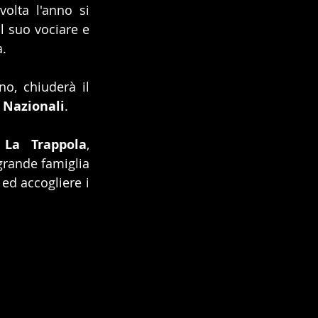
olta l'anno si 
 suo vociare e 
a.
o, chiuderà il 
 Nazionali
.
 La Trappola
, 
 grande famiglia 
ed accogliere i 