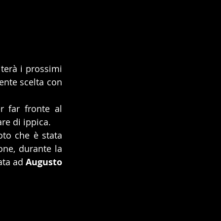
terà i prossimi 
ente scelta con 
 far fronte al 
re di ippica.
oto che è stata 
ne, durante la 
ata ad 
Augusto 