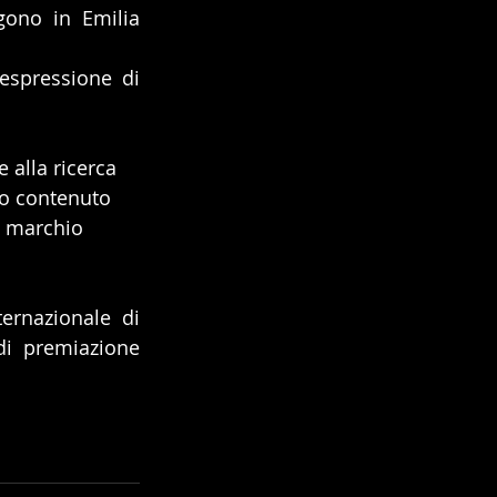
ono in Emilia 
spressione di 
 alla ricerca 
mo contenuto 
l marchio 
ernazionale di 
i premiazione 