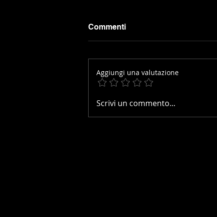
Commenti
Aggiungi una valutazione
JULLIANGES: IL
Scrivi un commento...
CONTRIBUTO DI MELISSA
DI ROSA