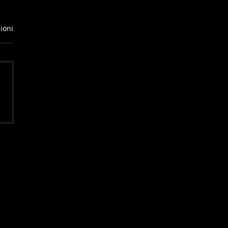
ioni
IANGES CEI2*:
IVA IL CONTRIBUTO DI
UDIA DEMARIE