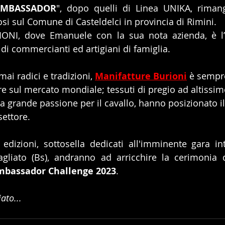
AMBASSADOR
", dopo quelli di Linea UNIKA, rimang
 sul Comune di Casteldelci in provincia di Rimini.
ONI, dove Emanuele con la sua nota azienda, è l’e
di commercianti ed artigiani di famiglia.
i radici e tradizioni, 
Manifatture Burioni
 è sempre
re sul mercato mondiale; tessuti di pregio ad altissi
la grande passione per il cavallo, hanno posizionato i
settore.
dizioni, sottosella dedicati all'imminente gara int
gliato (Bs), andranno ad arricchire la cerimonia d
mbassador Challenge 2023
.
ato...