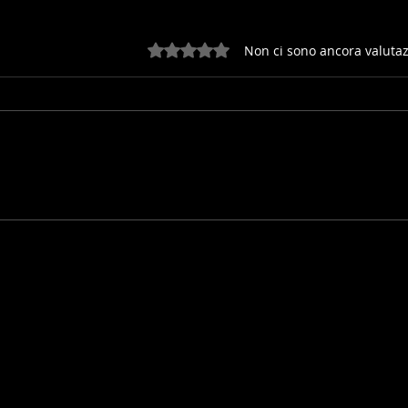
Valutazione 0 stelle su 5.
Non ci sono ancora valutaz
CITTA' DI CASTELLO:
JULL
PRONTA LA BOZZA DEL
ARR
PROGRAMMA
CLA