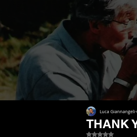
Luca Giannangeli
THANK 
Valutazione NaN st