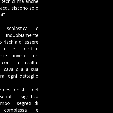
i tecnici ma anche 
i acquisiscono solo 
i".
 scolastica e 
 indubbiamente 
 rischia di essere 
ca e teorica. 
iede invece un 
 con la realtà: 
l cavallo alla sua 
a, ogni dettaglio 
fessionisti del 
ioli, significa 
mpo i segreti di 
 complessa e 