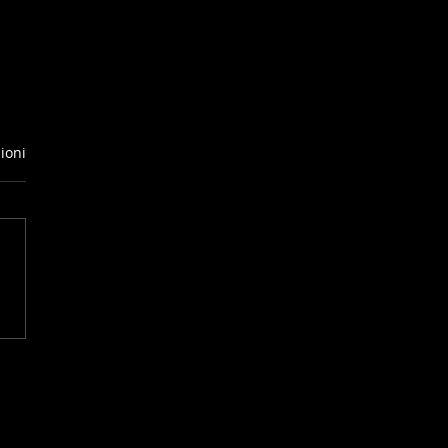
ioni
LTIMA LEGGENDA
L' ENDURANCE