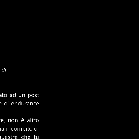
 
 di 
to ad un post 
e di endurance 
, non è altro 
a il compito di 
uestre che tu 