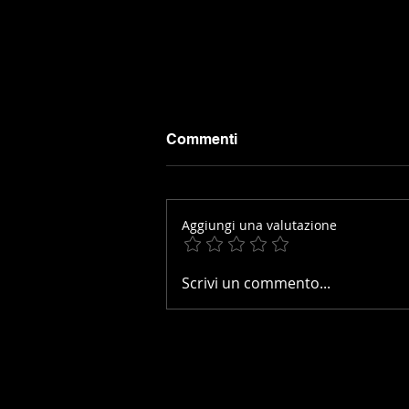
Commenti
Aggiungi una valutazione
JULLIANGES CEI2*:
Scrivi un commento...
ARRIVA IL CONTRIBUTO DI
CLAUDIA DEMARIE