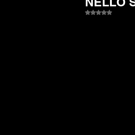
NELLO 
Valutazione NaN st