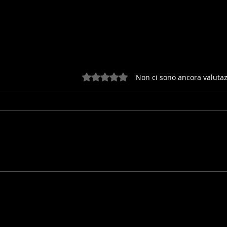
Valutazione 0 stelle su 5.
Non ci sono ancora valutaz
INVIATA ALLA FEI LA LONG
L'U
LIST DEI MONDIALI
DEL
GIOVANI CAVALLI 2026 -
BARROCA D'ALVA (POR)