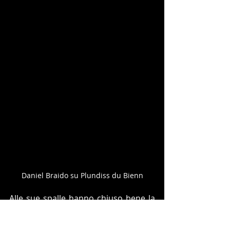
Daniel Braido su Plundiss du Bienn
Alle sue spalle hanno chiuso bene la 
loro prova l'abruzzese
 Marco 