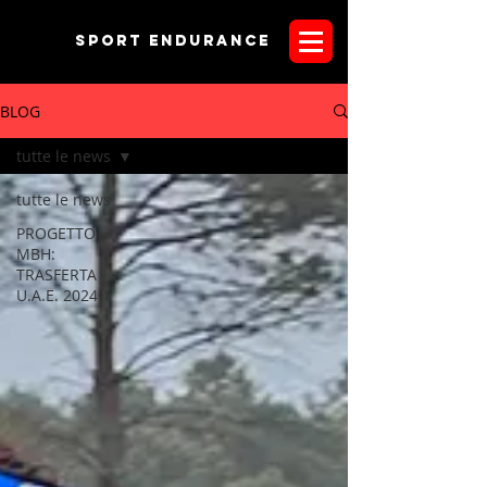
Sport endurANCE
BLOG
tutte le news
tutte le news
PROGETTO
MBH:
TRASFERTA
U.A.E. 2024