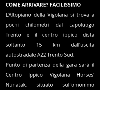
COME ARRIVARE? FACILISSIMO
L’Altopiano della Vigolana si trova a 
pochi chilometri dal capoluogo 
Trento e il centro ippico dista 
soltanto 15 km dall’uscita 
autostradale A22 Trento Sud.
Punto di partenza della gara sarà il 
Centro Ippico Vigolana Horses’ 
Nunatak, situato sull’omonimo 
altopiano a quota 1.050 metri s.l.m.
L’area è inoltre ben collegata con le 
zone dei laghi di Lago di Caldonazzo e 
Levico Terme, distante meno di 10 km 
e celebre per essere stata luogo di 