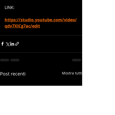
LINK:
https://studio.youtube.com/video/
qdv7XlCg7ac/edit
Post recenti
Mostra tutti