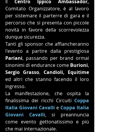
Il 
Centro Ippico Ambassador, 
Comitato Organizzatore, è al lavoro 
per sistemare il parterre di gara e il 
percorso che si presenta con piccole 
novità in favore della scorrevolezza 
dunque sicurezza.
Tanti gli sponsor che affiancheranno 
l'evento a partire dalla prestigiosa 
Pariani
, passando per brand ormai 
sinonimi di endurance come 
Burioni
, 
Sergio Grasso
, 
Candioli, Equitime
ed altri che stanno facendo il loro 
ingresso.
La manifestazione, che ospita la 
finalissima dei ricchi Circuiti 
Coppa 
Italia Giovani Cavalli
 e 
Coppa Italia 
Giovani Cavalli
, si preannuncia 
come evento gettonatissimo e più 
che mai internazionale.