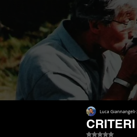
Luca Giannangeli
CRITERI
Valutazione NaN st