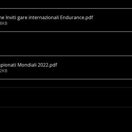
one Inviti gare internazionali Endurance
.pdf
38KB
pionati Mondiali 2022
.pdf
42KB