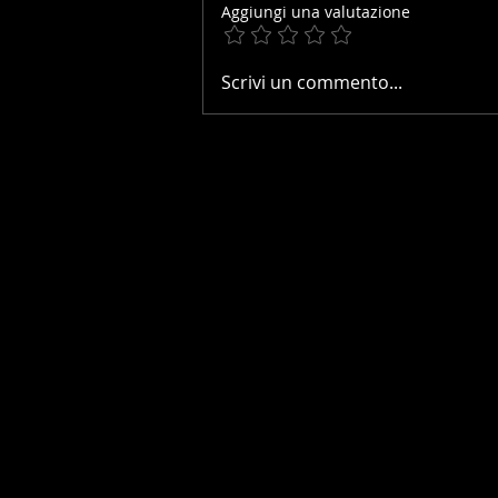
Aggiungi una valutazione
JULLIANGES CEI2*:
Scrivi un commento...
ARRIVA IL CONTRIBUTO DI
CLAUDIA DEMARIE