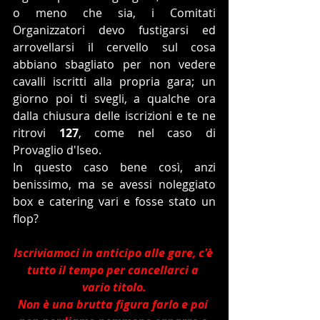
o meno che sia, i Comitati 
Organizzatori devo fustigarsi ed 
arrovellarsi il cervello sul cosa 
abbiano sbagliato per non vedere 
cavalli iscritti alla propria gara; un 
giorno poi ti svegli, a qualche ora 
dalla chiusura delle iscrizioni e te ne 
ritrovi 
127
, come nel caso di 
Provaglio d'Iseo.
In questo caso bene così, anzi 
benissimo, ma se avessi noleggiato 
box e catering vari e fosse stato un 
flop?
Iscriviamoci in anticipo alle gare, c'è 
tutto il tempo per cancellarci a 
vario titolo.
Non è una brutta figura farlo e poi 