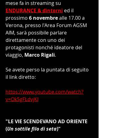
mese fa in streaming su 
ENDURANCE & dintorni
ed il 
prossimo 
6 novembre
 alle 
17.00
 a 
Verona, presso l'
Area Forum AGSM 
AIM
, sarà possibile parlare 
direttamente con uno dei 
protagonisti nonché ideatore del 
viaggio, 
Marco Rigali
.
Se avete perso la puntata di seguito 
il link diretto:
https://www.youtube.com/watch?
v=Ok5gFLdvjKI
"LE VIE SCENDEVANO AD ORIENTE 
(
Un sottile filo di seta
)" 