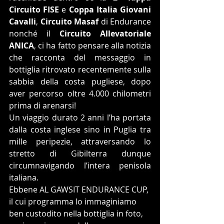
Circuito FISE
 e 
Coppa Italia Giovani 
Cavalli
, 
Circuito Masaf
 di Endurance 
nonché il 
Circuito Allevatoriale 
ANICA
, ci ha fatto pensare alla notizia 
che racconta del messaggio in 
bottiglia ritrovato recentemente sulla 
sabbia della costa pugliese, dopo 
aver percorso oltre 4.000 chilometri 
prima di arenarsi!
Un viaggio durato 2 anni l’ha portata 
dalla costa inglese sino in Puglia tra 
mille peripezie, attraversando lo 
stretto di Gibilterra dunque 
circumnavigando l’intera penisola 
italiana.
Ebbene AL GAWSIT ENDURANCE CUP, 
il cui programma lo immaginiamo 
ben custodito nella bottiglia in foto, 