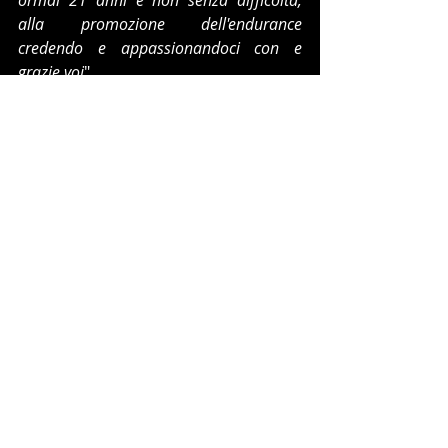
ormai 21 anni e non senza difficoltà, 
alla promozione dell'endurance 
credendo e appassionandoci con e 
grazie voi
".
LG
Post recenti
Mostra tutti