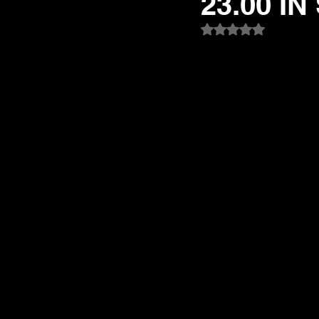
23.00 IN
Valutazione NaN st