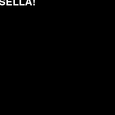
 SELLA!
elle su 5.