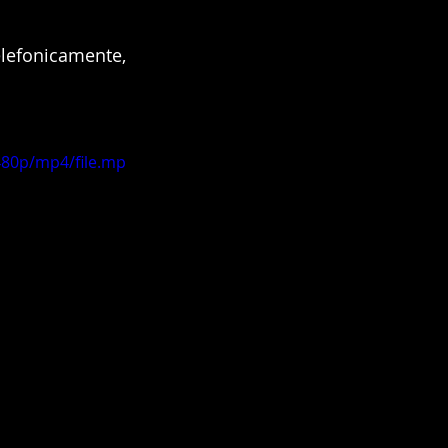
lefonicamente, 
480p/mp4/file.mp