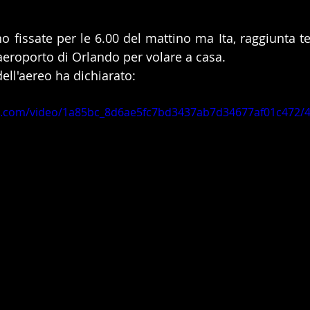
o fissate per le 6.00 del mattino ma Ita, raggiunta te
'aeroporto di Orlando per volare a casa.
dell'aereo ha dichiarato: 
tic.com/video/1a85bc_8d6ae5fc7bd3437ab7d34677af01c472/