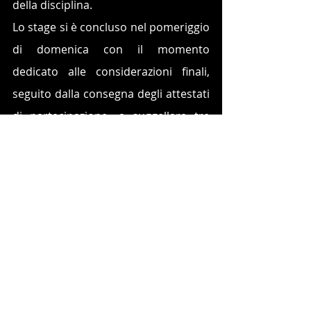
della disciplina.
Lo stage si è concluso nel pomeriggio 
di domenica con il momento 
dedicato alle considerazioni finali, 
seguito dalla consegna degli attestati 
di partecipazione, a suggellare tre 
giornate di crescita sportiva, tecnica 
e personale per i giovani protagonisti 
dell’endurance.