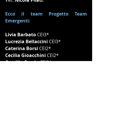
Vet. 
Nicola Pilati
.
Ecco il team Progetto Team 
Emergenti:
Livia Barbato
 CEI3*
Lucrezia Bellaccini
 CEI3* 
Caterina Borsi
 CEI2*
Cecilia Gioacchini
 CEI2*
Camilla Curcio 
CEI2*