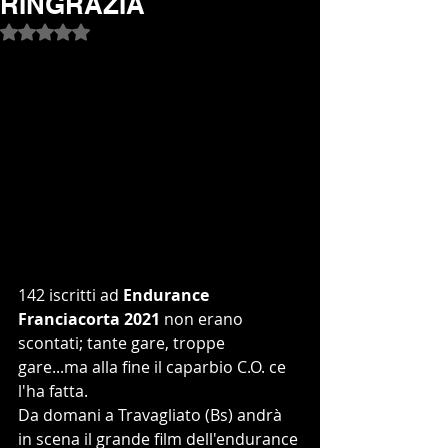
RINGRAZIA
Valutazione NaN stelle su 5.
142 iscritti ad 
Endurance 
Franciacorta 2021
 non erano 
scontati; tante gare, troppe 
gare...ma alla fine il caparbio C.O. ce 
l'ha fatta.
Da domani a Travagliato (Bs) andrà 
in scena il grande film dell'endurance 