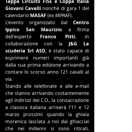
Tappa Circuito FISE e Coppa Italia 
Giovani Cavalli
 nonché di gara 1 del 
calendario 
MASAF
 (ex 
MiPAAF
).
L'evento organizzato dal 
Centro 
Ippico San Maurizio
 a firma 
dell'esperto
 Franco Pitti
, in 
collaborazione con la 
J&G La 
scuderia Srl ASD
, è stato capace di 
esprimere numeri importanti già 
dalla sua prima edizione arrivando a 
contare lo scorso anno 121 cavalli al 
via.
Stando alle telefonate e alle e-mail 
che stanno arrivando costantemente 
agli indirizzi del C.O., la consacrazione 
a classica italiana arriverà l'11 e 12 
marzo prossimi quando la ghiaia 
morenica lasciata a noi dai ghiacciai 
che nei millenni si sono ritirati, 