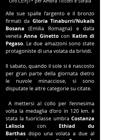
Oro CEIYJ1* per Ambra Ticconi e Soraia
Alle sue spalle l’argento e il bronzo 
firmati da 
Gloria Tinaburri/Nukaib 
Bosana
 (Emilia Romagna) e dalla 
veneta 
Anna Ginetto
 con 
Katim di 
Pegaso
. Le due amazzoni sono state 
protagoniste di una volata da brividi.
Il sabato, quando il sole si è nascosto 
per gran parte della giornata dietro 
le nuvole minacciose, si sono 
disputate le altre categorie su citate.
 A mettersi al collo per l’ennesima 
volta la medaglia d‘oro in 120 km. è 
stata la fuoriclasse umbra 
Costanza 
Laliscia
 con 
Ethiad du 
Barthas
 dopo una volata a due al 