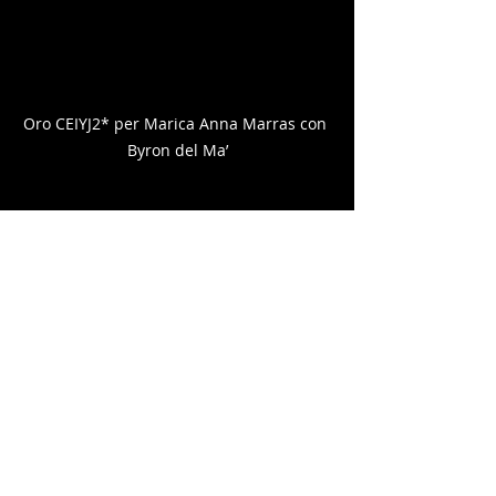
Oro CEIYJ2* per Marica Anna Marras con 
Byron del Ma’
I campionati 2024 saranno ricordati 
anche per le tante volate finali a cui il 
pubblico ha assistito; anche nella 
CEIYJ2* dunque, a caccia dell’argento 
c’erano due umbri, 
Federico Valeri
 e 
Mariachiara Fagiani.
 Ad avere la 
meglio al fotofinish è stata 
quest’ultima in sella a 
Elka du 
Barthas
 che ha preceduto per 
qualche decimo di secondo 
Demon 
Melograno
.