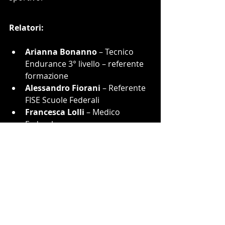
Relatori:
Arianna Bonanno 
– Tecnico 
Endurance 3° livello – referente 
formazione
Alessandro Fiorani
 – Referente 
FISE Scuole Federali
Francesca Lolli
 – Medico 
Federale
Claudio Mantovani 
– Direttore 
Tecnico Scuola dello Sport
Rosalba Mastrorilli
 - Giudice FEI
Valter Murino
 - Steward FEI
Enrico Pagano
 – LTM & Partners
F
abrizio Pochesci
 – Veterinario
Lelia Polini
 – Kep Italia
Alessandro Salari
 - Tecnico 