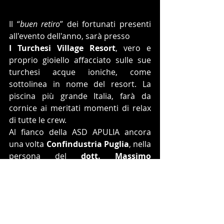
Il “
buen retiro
” dei fortunati presenti 
all'evento dell'anno, sarà presso 
I
Turchesi Village Resort
, vero e 
proprio gioiello affacciato sulle sue 
turchesi acque ioniche, come 
sottolinea in nome del resort. La 
piscina più grande Italia, farà da 
cornice ai meritati momenti di relax 
di tutte le crew.
Al fianco della ASD APULIA ancora 
una volta 
Confindustria Puglia
, nella 
persona del 
dott. Massimo 
Salomone
 (Coordinatore sezione 
Turismo).  Una presenza importante 
e fondamentale che rinnova il suo 
apprezzamento alla disciplina come 
traino per il turismo locale.