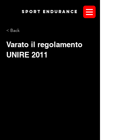
Sport endurANCE
< Back
Varato il regolamento
UNIRE 2011
Dopo l'attesa arriva il regolamento UNIRE 2011 che trovate
in allegato di seguito. Nel corso dell'anno si svolgeranno sei
tappe qualificanti per la Finale che avrà luogo ad Anghiari