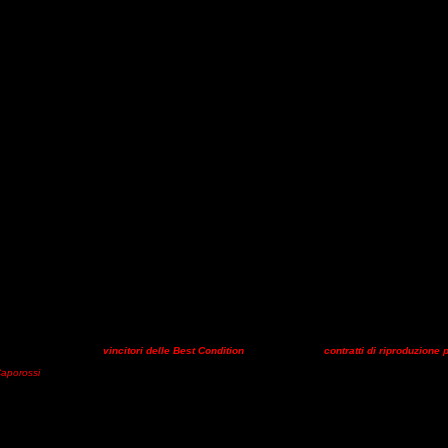
, a Valmontone (Roma), si svolgerà la 5^ tappa del Campionato Regionale Endurance Fise 
 saranno quattro le categorie in programma: CEN B; CEN A; ESORDIENTI e DEBUTTANTI. L’ assoc
lieri”
comunica che i
vincitori delle Best Condition
riceveranno dei
contratti di riproduzione 
sime settimane sarà cura del C.O. articolare i dettagli.
Investire nell’allevamento è importante, 
Caporossi