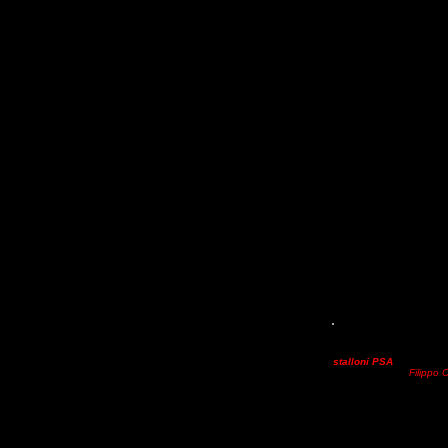
Domenica 9 luglio 2017
accaduto lo scorso anno
sportiva
“Cavalli & Cava
stalloni PSA
.
Nelle pros
Valmontone!!!
Filippo 