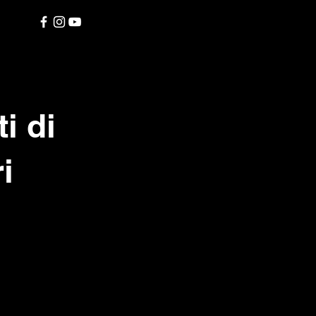
i di
i