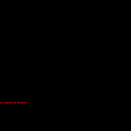
Lazio 2017.
Come
iazione culturale –
per equini di famosi
oggi ancor di più.
Tutti a