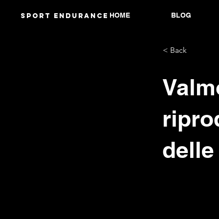
HOME
BLOG
Sport endurANCE
< Back
Valmo
ripro
delle