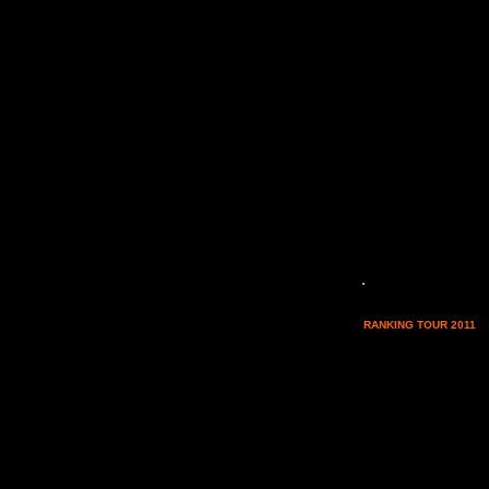
Non siamo in stazione de
di essere contattati da "
informazione vera, uffici
RANKING TOUR 2011
ch
nessuna richiesta di sott
sopra pertanto, possiamo
con chi, attratto dal pre
031
"
ad majora
"