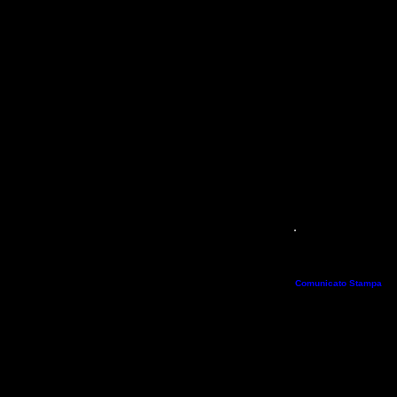
Dal 21 al 22 Aprile 2018
tappa italiana del circui
provenienti dai più noti 
supporto di Agris, in co
suo Direttore Ms. Lara S
Comunicato Stampa
Pr