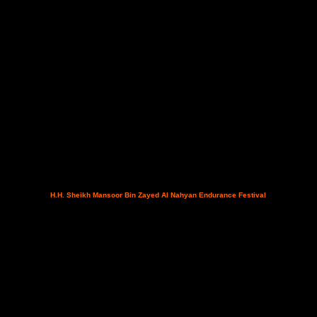
 Horse Country Resort Congress & Spa ospiterà per il secondo anno consecutivo il Sardegna Endu
to internazionale
H.H. Sheikh Mansoor Bin Zayed Al Nahyan Endurance Festival
- in cui si sﬁde
allevamenti e dalle più prestigiose scuderie di tutto il mondo. L’evento, è organizzato da Horse Cou
llaborazione con il Global Arabian Horse Flat Racing Festival dello Sceicco Emiratino Mansoor Bin 
awaya...leggi tutto sul Comunicato Stampa ufficiale che segue.
Segue programma dettagliato de
ogramma