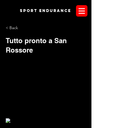
Sport endurANCE
< Back
Tutto pronto a San
Rossore
Sheikh Mohammed bin Rashid Al Maktoum è da
questo pomeriggio a Toscana Endurance Lifestyle.
Preceduto di poche ore dal figlio, il Principe ereditario