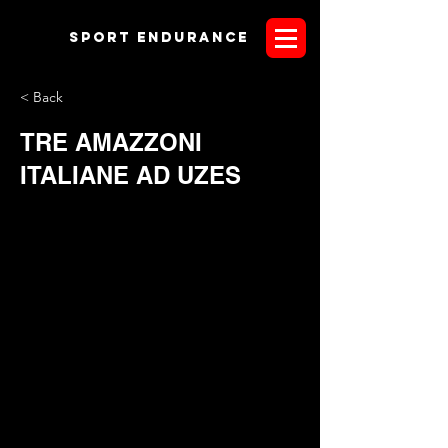
Sport endurANCE
< Back
TRE AMAZZONI
ITALIANE AD UZES
Fine settimana all'insegna del grande endurance per i colori
italiani. Nel tempio dell'endurance Francese, dove tutti i
cavalli campioni sono passati in rassegna almeno una volta