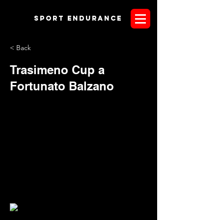
Sport endurANCE
< Back
Trasimeno Cup a
Fortunato Balzano
SistemaEventi.it - Il secondo round di Umbria
Endurance Lifestyle 2015 non ha tradito le attese.
Spettacolo e prestazioni importanti hanno caratterizzato una