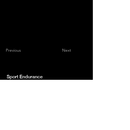
Previous
Next
Sport Endurance
Testata giornalistica indipendente iscr.ne Trib.
di L'Aquila n.572 del 2 Feb. 2008 | Direttore
Resp. Luca Giannangeli