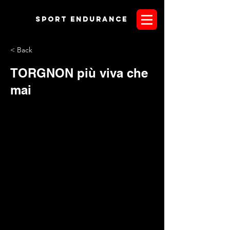
Sport endurANCE
< Back
TORGNON più viva che
mai
Dal 6 al'8 luglio p.v. torna l'endurance nelle montagne della
Valle d'Aosta. 21 le candeline che gli appassionati
spegneranno a Torgnon insieme ad un Comitato