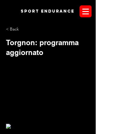
Sport endurANCE
< Back
Torgnon: programma
aggiornato
Con l'occasione di ricordare a tutti gli interessati le
date di chiusura di iscrizione per le gare di Torgnon,
pubblichiamo di seguito il programma dell'evento aggiornato.