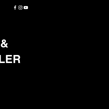
 &
ILER