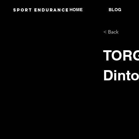
HOME
BLOG
Sport endurANCE
< Back
TOR
Dint