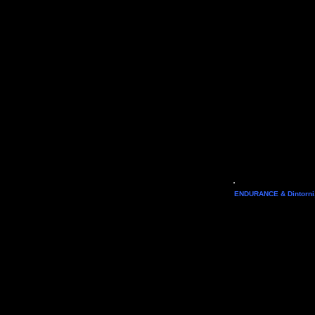
L'amicizia ventennale tr
ENDURANCE & Dintorni
Italia", ha messo a dispo
ENDURANCE & Dintorni dove,
che verranno testate a To
anche la sede di
Sport 
abbonamenti
a pressi sp