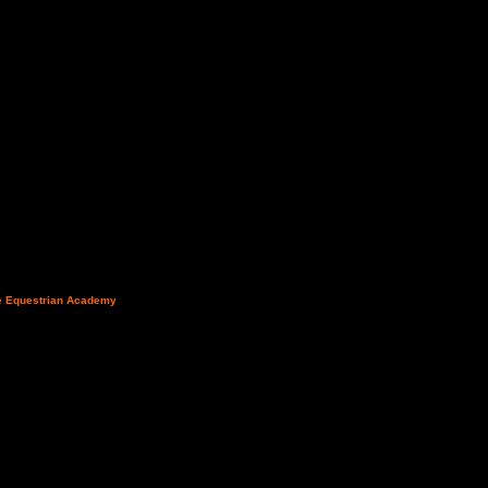
are Adriatico, il comune in
e Equestrian Academy
uttanti, CEN A e CEN B che
di Roseto. Il grande
si fregia della Bandiera
Autostradale A14,
e sarà presente il